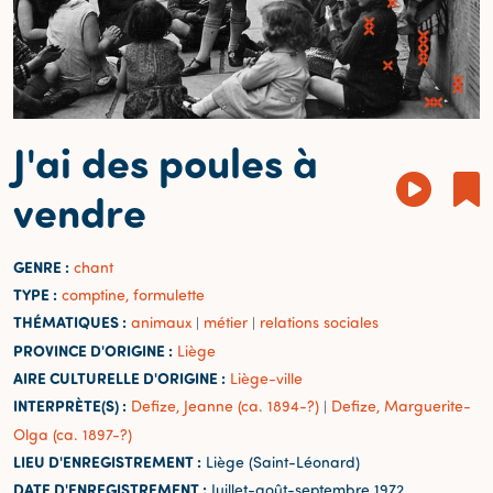
J'ai des poules à
vendre
GENRE :
chant
TYPE :
comptine, formulette
THÉMATIQUES :
animaux
métier
relations sociales
|
|
PROVINCE D'ORIGINE :
Liège
AIRE CULTURELLE D'ORIGINE :
Liège-ville
INTERPRÈTE(S) :
Defize, Jeanne (ca. 1894-?)
Defize, Marguerite-
|
Olga (ca. 1897-?)
LIEU D'ENREGISTREMENT :
Liège (Saint-Léonard)
DATE D'ENREGISTREMENT :
Juillet-août-septembre 1972