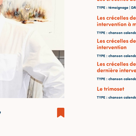
TYPE
: témoignage |
DA
Les crécelles de
intervention à m
TYPE
: chanson calenda
Les crécelles de
intervention
TYPE
: chanson calenda
Les crécelles de
dernière interv
TYPE
: chanson calenda
Le trimoset
TYPE
: chanson calenda
y