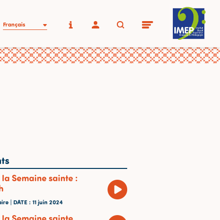
Français
ts
 la Semaine sainte :
h
ire |
DATE
: 11 juin 2024
e la Semaine sainte