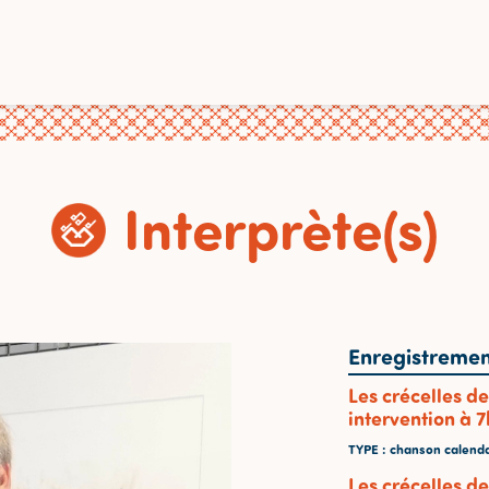
Interprète(s)
Enregistremen
Les crécelles de
intervention à 7
TYPE
: chanson calenda
Les crécelles d