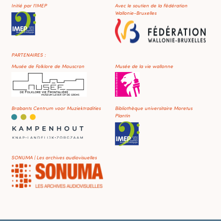
Initié par l'IMEP
Avec le soutien de la Fédération
Wallonie-Bruxelles
PARTENAIRES :
Musée de Folklore de Mouscron
Musée de la vie wallonne
Brabants Centrum voor Muziektradities
Bibliothèque universitaire Moretus
Plantin
SONUMA | Les archives audiovisuelles