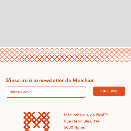
S'inscrire à la newsletter de Melchior
S'INSCRIRE
Médiathèque de l'IMEP
Rue Henri Blès, 33A
5000 Namur