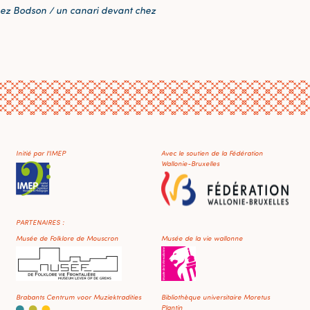
t chez Bodson / un canari devant chez
Initié par l'IMEP
Avec le soutien de la Fédération
Wallonie-Bruxelles
PARTENAIRES :
Musée de Folklore de Mouscron
Musée de la vie wallonne
Brabants Centrum voor Muziektradities
Bibliothèque universitaire Moretus
Plantin