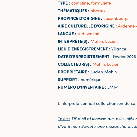
TYPE :
comptine, formulette
THÉMATIQUES :
oiseaux
PROVINCE D'ORIGINE :
Luxembourg
AIRE CULTURELLE D'ORIGINE :
Ardenne 
LANGUE :
sud-wallon
INTERPRÈTE(S) :
Mahin, Lucien
LIEU D'ENREGISTREMENT :
Villance
DATE D'ENREGISTREMENT :
Février 2026
COLLECTEUR(S) :
Mahin, Lucien
PROPRIÉTAIRE :
Lucien Mahin
SUPPORT :
numérique
NUMÉRO D'INVENTAIRE :
LM1-1
L'interprète connait cette chanson de sa 
Texte :
Dj’ a stî al tchèsse aus p’tits-ojê
d’vant mon Sowèt / ène mézanche diva