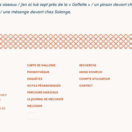
its oiseaux / j’en ai tué sept près de la « Goflette » / un pinson devan
 / une mésange devant chez Solange.
CARTE DE WALLONIE
RECHERCHE
PHONOTHÈQUE
MODE D'EMPLOI
ENQUÊTES
COMPTE UTILISATEUR
OUTILS PÉDAGOGIQUES
CONTACT
PARCOURS MUSICAUX
'IMEP
LE JOURNAL DE MELCHIOR
A
MELCHIOR
46 80
ADMIN
OMEKA-S