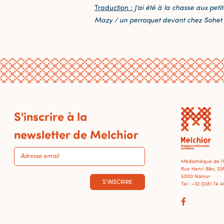
Traduction :
J’ai été à la chasse aux pet
Mazy / un perroquet devant chez Sohet
S'inscrire à la
newsletter de Melchior
Médiathèque de l
Rue Henri Blès, 33
5000 Namur
S'INSCRIRE
Tel : +32 (0)81 74 