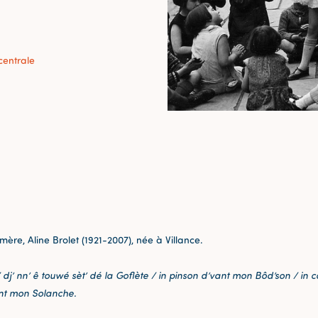
centrale
mère, Aline Brolet (1921-2007), née à Villance.
s / dj’ nn’ ê touwé sèt’ dé la Goflète / in pinson d’vant mon Bôd’son / i
nt mon Solanche.