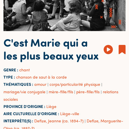
C'est Marie qui a
les plus beaux yeux
GENRE :
chant
TYPE :
chanson de saut à la corde
THÉMATIQUES :
amour
corps/particularité physique
|
|
mariage/vie conjugale
mère-fille/fils
père-fille/fils
relations
|
|
|
sociales
PROVINCE D'ORIGINE :
Liège
AIRE CULTURELLE D'ORIGINE :
Liège-ville
INTERPRÈTE(S) :
Defize, Jeanne (ca. 1894-?)
Defize, Marguerite-
|
Olga (ca. 1897-?)