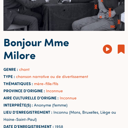
Bonjour Mme
Milore
GENRE :
chant
TYPE :
chanson narrative ou de divertissement
THÉMATIQUES :
mère-fille/fils
PROVINCE D'ORIGINE :
Inconnue
AIRE CULTURELLE D'ORIGINE :
Inconnue
INTERPRÈTE(S) :
Anonyme (femme)
LIEU D'ENREGISTREMENT :
Inconnu (Mons, Bruxelles, Liège ou
Haine-Saint-Paul)
DATE D'ENREGISTREMENT :
1958