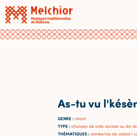
As-tu vu l'késè
GENRE :
chant
TYPE :
chanson de lutte sociale ou de ré
THÉMATIQUES :
armée/vie de soldat
c
|