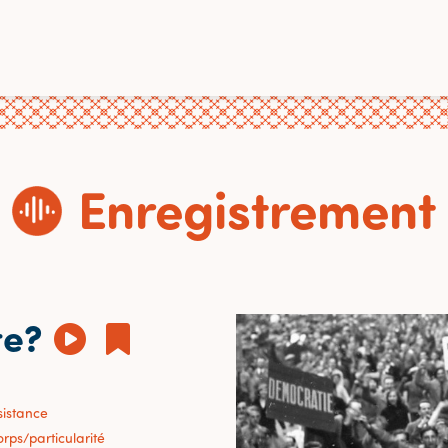
Enregistrement
re?
sistance
orps/particularité