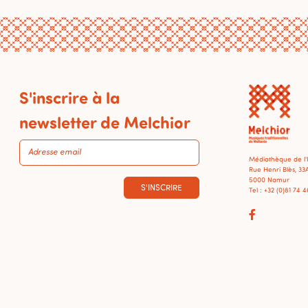
S'inscrire à la
newsletter de Melchior
Médiathèque de l
Rue Henri Blès, 33
5000 Namur
S'INSCRIRE
Tel : +32 (0)81 74 