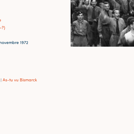
e
-?)
novembre 1972
As-tu vu Bismarck
|