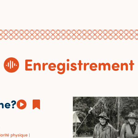
Enregistrement
che?
e
larité physique
|