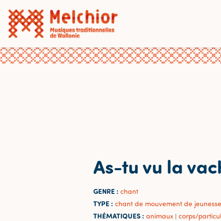
As-tu vu la va
GENRE :
chant
TYPE :
chant de mouvement de jeuness
THÉMATIQUES :
animaux
corps/particu
|