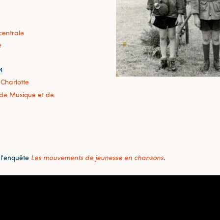
e
centrale
e
4
 Charlotte
r de Musique et de
 l'enquête
Les mouvements de jeunesse en chansons
.