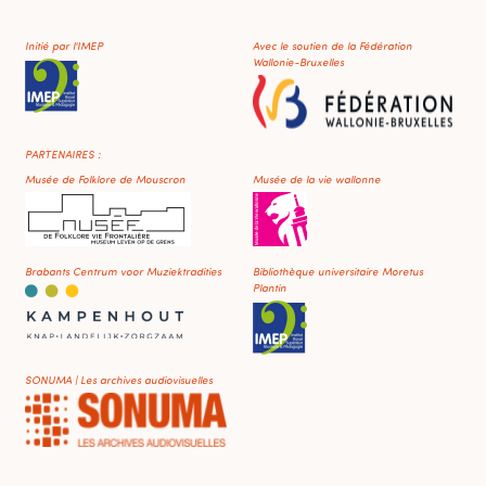
Initié par l'IMEP
Avec le soutien de la Fédération
Wallonie-Bruxelles
PARTENAIRES :
Musée de Folklore de Mouscron
Musée de la vie wallonne
Brabants Centrum voor Muziektradities
Bibliothèque universitaire Moretus
Plantin
SONUMA | Les archives audiovisuelles