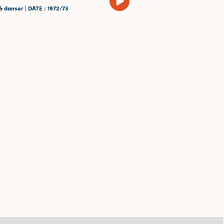
à danser |
DATE
: 1972/73