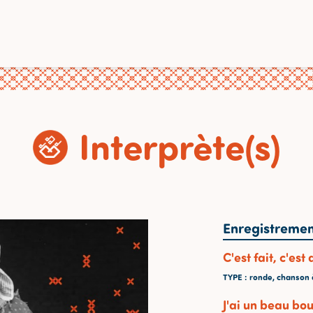
Interprète(s)
Enregistremen
C'est fait, c'est
TYPE
: ronde, chanson 
J'ai un beau bo