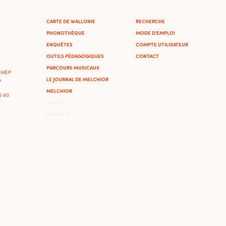
CARTE DE WALLONIE
RECHERCHE
PHONOTHÈQUE
MODE D'EMPLOI
ENQUÊTES
COMPTE UTILISATEUR
OUTILS PÉDAGOGIQUES
CONTACT
PARCOURS MUSICAUX
'IMEP
LE JOURNAL DE MELCHIOR
A
MELCHIOR
46 80
ADMIN
OMEKA-S