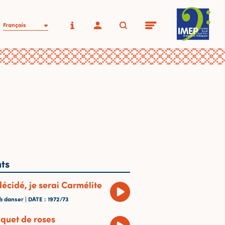
Français
ts
 décidé, je serai Carmélite
à danser |
DATE
: 1972/73
uquet de roses