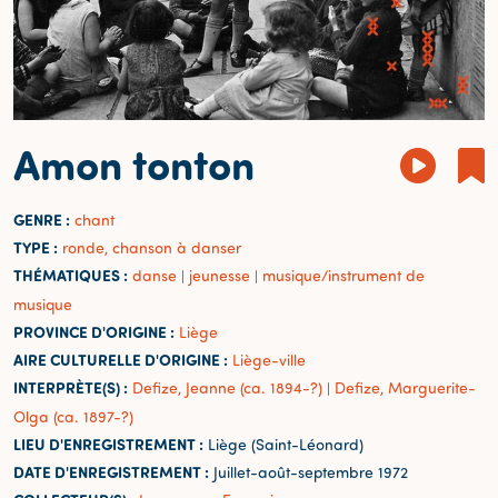
Amon tonton
GENRE :
chant
TYPE :
ronde, chanson à danser
THÉMATIQUES :
danse
jeunesse
musique/instrument de
|
|
musique
PROVINCE D'ORIGINE :
Liège
AIRE CULTURELLE D'ORIGINE :
Liège-ville
INTERPRÈTE(S) :
Defize, Jeanne (ca. 1894-?)
Defize, Marguerite-
|
Olga (ca. 1897-?)
LIEU D'ENREGISTREMENT :
Liège (Saint-Léonard)
DATE D'ENREGISTREMENT :
Juillet-août-septembre 1972