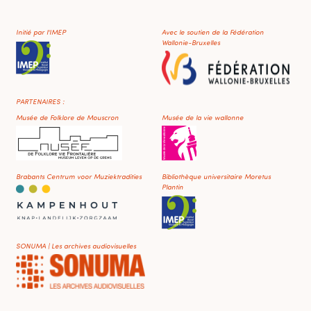
Initié par l'IMEP
Avec le soutien de la Fédération
Wallonie-Bruxelles
PARTENAIRES :
Musée de Folklore de Mouscron
Musée de la vie wallonne
Brabants Centrum voor Muziektradities
Bibliothèque universitaire Moretus
Plantin
SONUMA | Les archives audiovisuelles