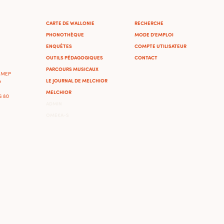
CARTE DE WALLONIE
RECHERCHE
PHONOTHÈQUE
MODE D'EMPLOI
ENQUÊTES
COMPTE UTILISATEUR
OUTILS PÉDAGOGIQUES
CONTACT
PARCOURS MUSICAUX
'IMEP
LE JOURNAL DE MELCHIOR
A
MELCHIOR
46 80
ADMIN
OMEKA-S