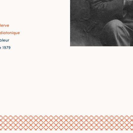
Herve
diatonique
bleur
 1979