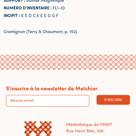
SUPPORT :
bande magnétique
NUMÉRO D'INVENTAIRE :
FL1-10
INCIPIT :
E E D C E E E G G F
Cramignon (Terry & Chaumont, p. 152).
S'inscrire à la newsletter de Melchior
S'INSCRIRE
Médiathèque de l'IMEP
Rue Henri Blès, 33A