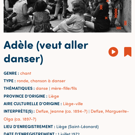
Adèle (veut aller
danser)
GENRE :
chant
TYPE :
ronde, chanson à danser
THÉMATIQUES :
danse
mère-fille/fils
|
PROVINCE D'ORIGINE :
Liège
AIRE CULTURELLE D'ORIGINE :
Liège-ville
INTERPRÈTE(S) :
Defize, Jeanne (ca. 1894-?)
Defize, Marguerite-
|
Olga (ca. 1897-?)
LIEU D'ENREGISTREMENT :
Liège (Saint-Léonard)
DATE D'ENREGISTREMENT :
1 juillet 1972