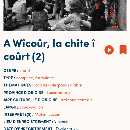
A Wîcoûr, la chite î
coûrt (2)
GENRE :
chant
TYPE :
comptine, formulette
THÉMATIQUES :
localité/ville/pays
diable
|
PROVINCE D'ORIGINE :
Luxembourg
AIRE CULTURELLE D'ORIGINE :
Ardenne centrale
LANGUE :
sud-wallon
INTERPRÈTE(S) :
Mahin, Lucien
LIEU D'ENREGISTREMENT :
Villance
DATE D'ENREGISTREMENT :
Février 2026