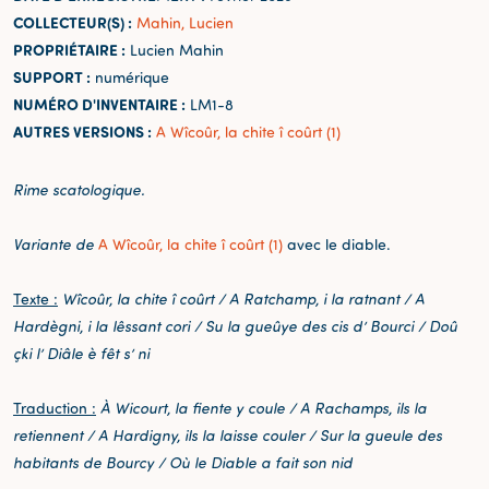
COLLECTEUR(S) :
Mahin, Lucien
PROPRIÉTAIRE :
Lucien Mahin
SUPPORT :
numérique
NUMÉRO D'INVENTAIRE :
LM1-8
AUTRES VERSIONS :
A Wîcoûr, la chite î coûrt (1)
Rime scatologique.
Variante de
A Wîcoûr, la chite î coûrt (1)
avec le diable.
Texte :
Wîcoûr, la chite î coûrt / A Ratchamp, i la ratnant / A
Hardègni, i la lêssant cori / Su la gueûye des cis d’ Bourci / Doû
çki l’ Diâle è fêt s’ ni
Traduction :
À Wicourt, la fiente y coule / A Rachamps, ils la
retiennent / A Hardigny, ils la laisse couler / Sur la gueule des
habitants de Bourcy / Où le Diable a fait son nid