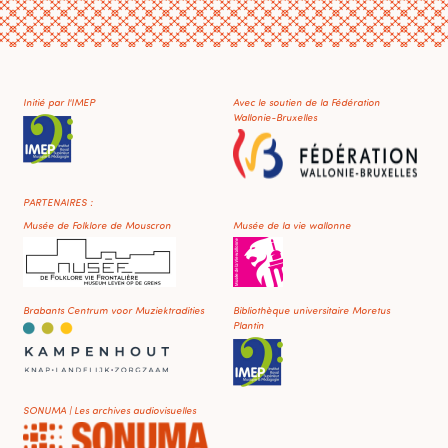
Initié par l'IMEP
Avec le soutien de la Fédération
Wallonie-Bruxelles
PARTENAIRES :
Musée de Folklore de Mouscron
Musée de la vie wallonne
Brabants Centrum voor Muziektradities
Bibliothèque universitaire Moretus
Plantin
SONUMA | Les archives audiovisuelles