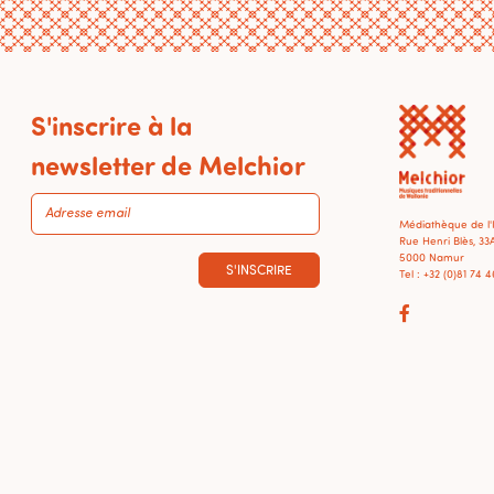
S'inscrire à la
newsletter de Melchior
Médiathèque de l
Rue Henri Blès, 33
5000 Namur
S'INSCRIRE
Tel : +32 (0)81 74 