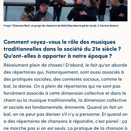
Projet "Chantons Noa", un projet de chanterie de Noël (Noa dans le parler local). © Corinne Beatrix
Comment voyez-vous le rôle des musiques
traditionnelles dans la société du 21e siècle ?
Qu’ont-elles à apporter à notre époque ?
Résolument plein de choses ! D’abord, le fait qu'on aborde
des répertoires qui, historiquement, sont aussi associés à
des pratiques sociales, des contextes sociaux, comme le
bal, la danse. On a plein de répertoires qui ne sont pas
forcément associés à cette dimension collective et dans le
chant ou la musique traditionnelle, la dimension collective
et sociale est fondamentale, éminente. Quand on fait un
bal, on ne peut pas danser s'il n’y a personne. Et quand on
a des répertoires de chansons à répandre, c’est pareil : ça
ne marche pas si on est seuls. La pratique de la chanson à