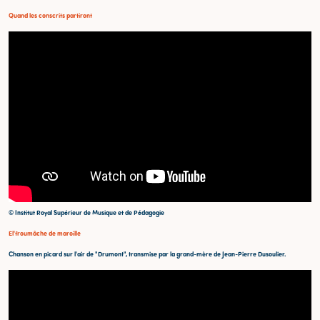
Quand les conscrits partiront
© Institut Royal Supérieur de Musique et de Pédagogie
El'froumâche de maroille
Chanson en picard sur l'air de "Drumont", transmise par la grand-mère de Jean-Pierre Dusoulier.