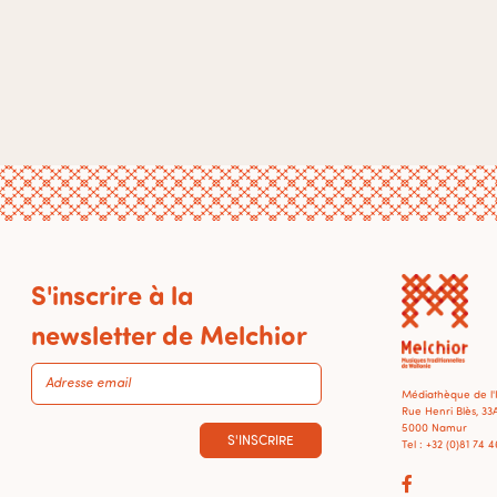
S'inscrire à la
newsletter de Melchior
Médiathèque de l
Rue Henri Blès, 33
5000 Namur
S'INSCRIRE
Tel : +32 (0)81 74 