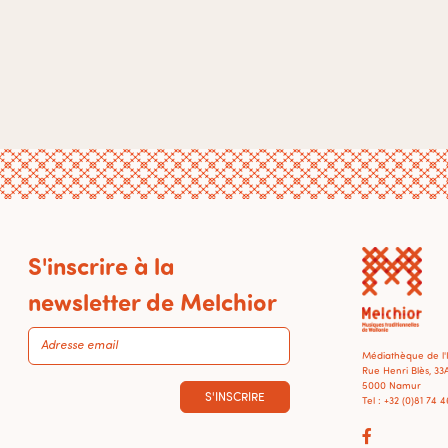
S'inscrire à la
newsletter de Melchior
Médiathèque de l
Rue Henri Blès, 33
5000 Namur
S'INSCRIRE
Tel : +32 (0)81 74 