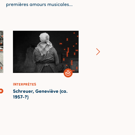
premières amours musicales...
INTERPRÈTES
ENREGISTREMENTS
Schreuer, Geneviève (ca.
Mon pot est cassé
1957-?)