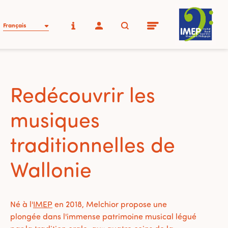
Français
Redécouvrir les
musiques
traditionnelles de
Wallonie
Né à l'
IMEP
en 2018, Melchior propose une
plongée dans l'immense patrimoine musical légué