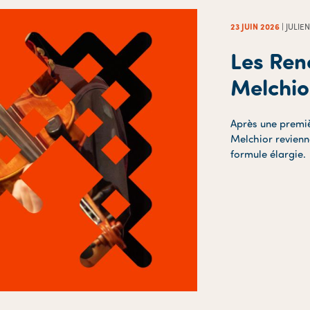
23 JUIN 2026
| JULI
Les Ren
Melchio
Après une premiè
Melchior revienn
formule élargie.