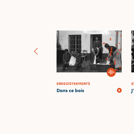
REMENTS
ENREGISTREMENTS
E
le
Dans ce bois
J