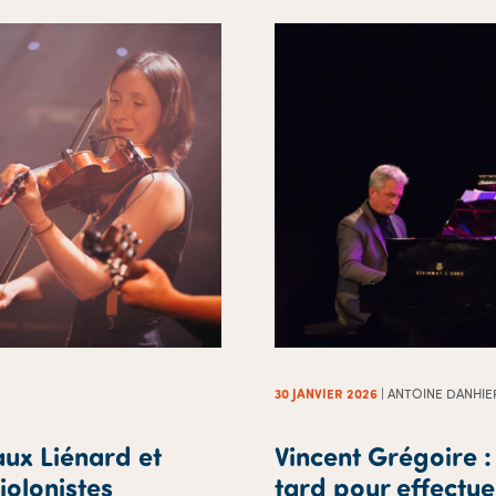
30 JANVIER 2026
| ANTOINE DANHIE
aux Liénard et
Vincent Grégoire : 
iolonistes
tard pour effectue